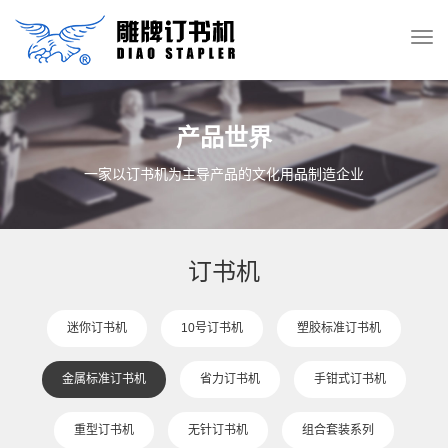
产品世界
一家以订书机为主导产品的文化用品制造企业
订书机
迷你订书机
10号订书机
塑胶标准订书机
金属标准订书机
省力订书机
手钳式订书机
重型订书机
无针订书机
组合套装系列